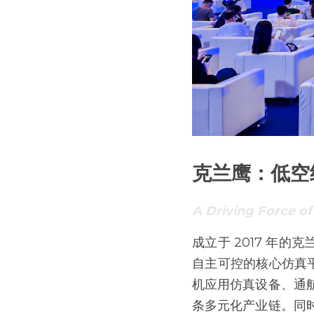
克兰鹰：低空
A Driving Force of
成立于 2017 年
自主可控的核心仿真平
机应用仿真设备、通
条多元化产业链。同