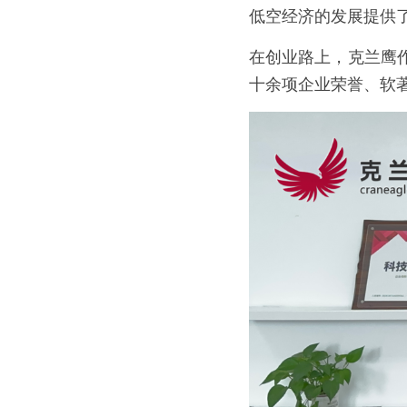
低空经济的发展提供
在创业路上，克兰鹰
十余项企业荣誉、软