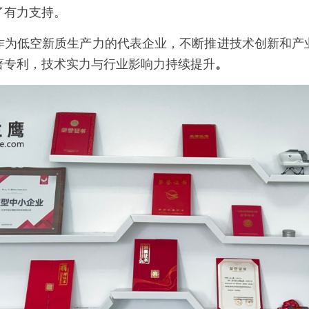
了有力支持。
作为低空新质生产力的代表企业，不断推进技术创新和产
著专利，技术实力与行业影响力持续提升
。